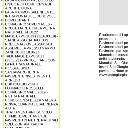
LASA MARMO - PREZIOSO ED
UNICO PER OGNI FORMA DI
ARCHITETTURA
LASA MARMO - SPLENDENTE,
INTRAMONTABILE, DUREVOLE
DOMO GRANITI
CONVEGNO: SUPERFACES -
PROGETTARE CON LA PIETRA
NATURALE 14.10.22
Ecoricomposti Lapi
MADE EXPO 2019 (13/16.03.19) -
pressione).
STAND ASSOCIATIVO CON
Pavimentazioni per
PRESENTAZIONE ASSOCIATI
Pavimentazioni per 
ASSEMBLEA PRESSO MARMO
Pavimenti Ipar: spe
ZANDOBBIO 18.06.14
Marmette in mosaic
TALK: MADE EXPO 2021
delle pavimentazio
(23.11.21) - PROGETTARE CON
Manufatti San Gior
LA PIETRA NATURALE
Inserti San Giorgi
ROSSI ALBINO
pavimentazione pre
SANTAMARGHERITA
www.lasangiorgio.i
PAVIMENTI, RIVESTIMENTI E
ARREDO
EDIFICIO GIO PONTI
FORNAROLI ROSSELLI
CONVEGNO: MADE 2019 -
PIETRA NATURALE,
CONOSCENZA DELLA MATERIA
PRIMA, QUANDO L'ESPERIENZA
AIUTA.
TRATTAMENTI ANTISCIVOLO
CHIMICI E MECCANICI DEI
PAVIMENTI IN PIETRE NATURALI
SOLUZIONI ANTISALITA