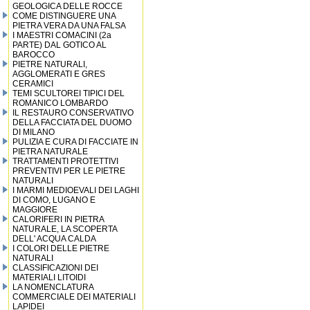
GEOLOGICA DELLE ROCCE
COME DISTINGUERE UNA
PIETRA VERA DA UNA FALSA
I MAESTRI COMACINI (2a
PARTE) DAL GOTICO AL
BAROCCO
PIETRE NATURALI,
AGGLOMERATI E GRES
CERAMICI
TEMI SCULTOREI TIPICI DEL
ROMANICO LOMBARDO
IL RESTAURO CONSERVATIVO
DELLA FACCIATA DEL DUOMO
DI MILANO
PULIZIA E CURA DI FACCIATE IN
PIETRA NATURALE
TRATTAMENTI PROTETTIVI
PREVENTIVI PER LE PIETRE
NATURALI
I MARMI MEDIOEVALI DEI LAGHI
DI COMO, LUGANO E
MAGGIORE
CALORIFERI IN PIETRA
NATURALE, LA SCOPERTA
DELL' ACQUA CALDA
I COLORI DELLE PIETRE
NATURALI
CLASSIFICAZIONI DEI
MATERIALI LITOIDI
LA NOMENCLATURA
COMMERCIALE DEI MATERIALI
LAPIDEI