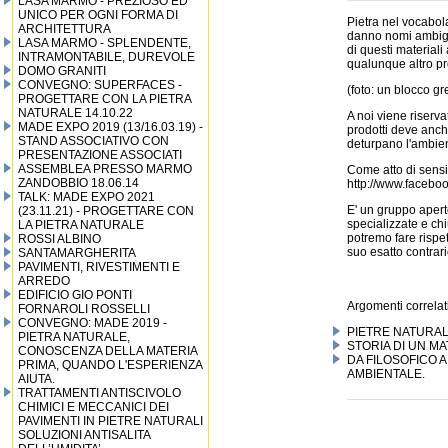
LASA MARMO - PREZIOSO ED
UNICO PER OGNI FORMA DI
Pietra nel vocabol
ARCHITETTURA
danno nomi ambigui 
LASA MARMO - SPLENDENTE,
di questi materiali 
INTRAMONTABILE, DUREVOLE
qualunque altro pro
DOMO GRANITI
CONVEGNO: SUPERFACES -
(foto: un blocco gr
PROGETTARE CON LA PIETRA
NATURALE 14.10.22
A noi viene riservat
MADE EXPO 2019 (13/16.03.19) -
prodotti deve anche
STAND ASSOCIATIVO CON
deturpano l'ambie
PRESENTAZIONE ASSOCIATI
ASSEMBLEA PRESSO MARMO
Come atto di sensi
ZANDOBBIO 18.06.14
http://www.faceb
TALK: MADE EXPO 2021
E' un gruppo aperto 
(23.11.21) - PROGETTARE CON
specializzate e ch
LA PIETRA NATURALE
potremo fare rispet
ROSSI ALBINO
suo esatto contrari
SANTAMARGHERITA
PAVIMENTI, RIVESTIMENTI E
ARREDO
EDIFICIO GIO PONTI
Argomenti correlati
FORNAROLI ROSSELLI
CONVEGNO: MADE 2019 -
PIETRE NATURAL
PIETRA NATURALE,
STORIA DI UN MA
CONOSCENZA DELLA MATERIA
DA FILOSOFICO A
PRIMA, QUANDO L'ESPERIENZA
AMBIENTALE.
AIUTA.
TRATTAMENTI ANTISCIVOLO
CHIMICI E MECCANICI DEI
PAVIMENTI IN PIETRE NATURALI
SOLUZIONI ANTISALITA