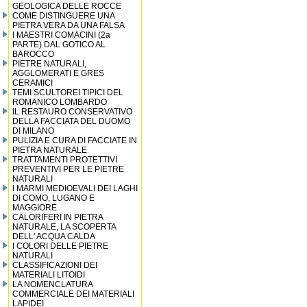
GEOLOGICA DELLE ROCCE
COME DISTINGUERE UNA
PIETRA VERA DA UNA FALSA
I MAESTRI COMACINI (2a
PARTE) DAL GOTICO AL
BAROCCO
PIETRE NATURALI,
AGGLOMERATI E GRES
CERAMICI
TEMI SCULTOREI TIPICI DEL
ROMANICO LOMBARDO
IL RESTAURO CONSERVATIVO
DELLA FACCIATA DEL DUOMO
DI MILANO
PULIZIA E CURA DI FACCIATE IN
PIETRA NATURALE
TRATTAMENTI PROTETTIVI
PREVENTIVI PER LE PIETRE
NATURALI
I MARMI MEDIOEVALI DEI LAGHI
DI COMO, LUGANO E
MAGGIORE
CALORIFERI IN PIETRA
NATURALE, LA SCOPERTA
DELL' ACQUA CALDA
I COLORI DELLE PIETRE
NATURALI
CLASSIFICAZIONI DEI
MATERIALI LITOIDI
LA NOMENCLATURA
COMMERCIALE DEI MATERIALI
LAPIDEI